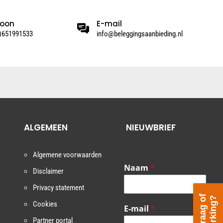
foon
E-mail
0)651991533
info@beleggingsaanbieding.nl
ALGEMEEN
NIEUWBRIEF
Algemene voorwaarden
Naam
*
Disclaimer
Privacy statement
E
e
n
v
r
a
a
g
o
f
o
p
m
e
r
k
i
n
g
?
Cookies
E-mail
*
Partner portal