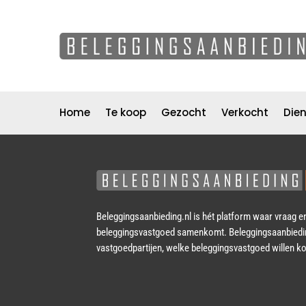
Home
Te koop
Gezocht
Verkocht
Die
Direct naar…
Home
Te koop
Gezocht
Beleggingsaanbieding.nl is hét platform waar vraag e
Verkocht
beleggingsvastgoed samenkomt. Beleggingsaanbieding.n
Nieuws
vastgoedpartijen, welke beleggingsvastgoed willen k
Over ons
Contact