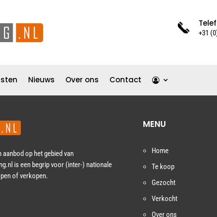
Tele
+31 (
nsten
Nieuws
Over ons
Contact
MENU
Home
n aanbod op het gebied van
l is een begrip voor (inter-) nationale
Te koop
open of verkopen.
Gezocht
Verkocht
Over ons