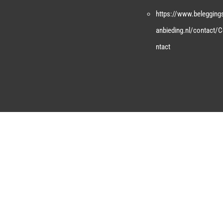
https://www.belegging
anbieding.nl/contact/
ntact