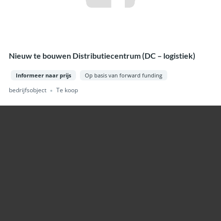
Nieuw te bouwen Distributiecentrum (DC – logistiek)
Informeer naar prijs
Op basis van forward funding
bedrijfsobject
Te koop
Direct naar…
Home
Te koop
Gezocht
Verkocht
Nieuws
Over ons
Contact